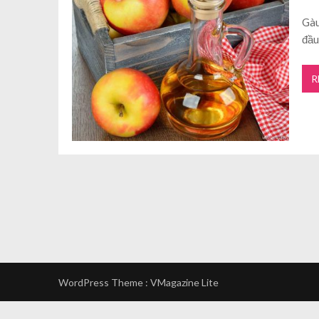
Gàu
đầu
R
WordPress Theme :
VMagazine Lite