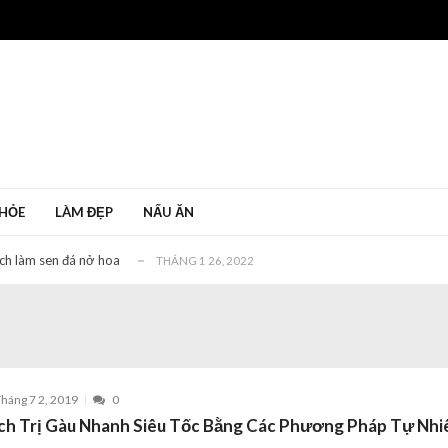
bị vỡ mới nhất 2022
THÁNG 1 11, 2022
 mà hiệu quả nhất
THÁNG 1 6, 2022
ác dụng gì?
THÁNG MƯỜI MỘT 30, 2020
HỎE
LÀM ĐẸP
NẤU ĂN
c không?
THÁNG 1 27, 2022
ách làm sen đá nở hoa
THÁNG 1 26, 2022
bị vỡ mới nhất 2022
THÁNG 1 11, 2022
 mà hiệu quả nhất
THÁNG 1 6, 2022
ác dụng gì?
THÁNG MƯỜI MỘT 30, 2020
c không?
THÁNG 1 27, 2022
háng 7 2, 2019
0
ách làm sen đá nở hoa
THÁNG 1 26, 2022
ch Trị Gàu Nhanh Siêu Tốc Bằng Các Phương Pháp Tự Nhi
bị vỡ mới nhất 2022
THÁNG 1 11, 2022