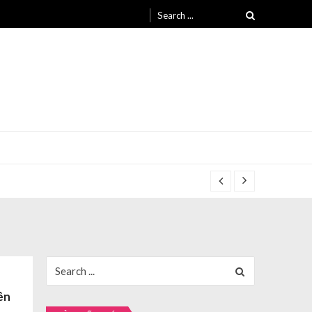
Search
for:
Search
for:
ên