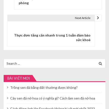
ề
phòng
u
Next Article
h
ư
Thực đơn tăng cân nhanh trong 1 tuần đảm bảo
ớ
sức khoẻ
n
g
Search
b
for:
à
BÀI VIẾT MỚI
i
Trồng sen đá bằng đất thường được không?
v
i
Cây sen đá nở hoa có ý nghĩa gì? Cách làm sen đá nở hoa
ế
Cách đăng ảnh lên Facebook không bị vỡ mới nhất 2022