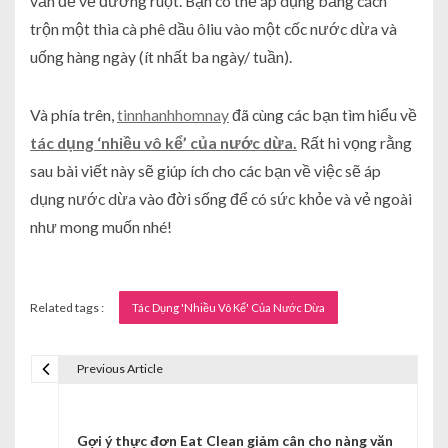
vấn đề về đường ruột. Bạn có thể áp dụng bằng cách
trộn một thìa cà phê dầu ôliu vào một cốc nước dừa và
uống hàng ngày (ít nhất ba ngày/ tuần).
Và phía trên,
tinnhanhhomnay
đã cùng các bạn tìm hiểu về
tác dụng ‘nhiều vô kể’ của nước dừa.
Rất hi vọng rằng
sau bài viết này sẽ giúp ích cho các bạn về việc sẽ áp
dụng nước dừa vào đời sống để có sức khỏe và vẻ ngoài
như mong muốn nhé!
Related tags :
Tác Dụng 'Nhiều Vô Kể' Của Nước Dừa
Previous Article
Đ
i
Gợi ý thực đơn Eat Clean giảm cân cho nàng văn