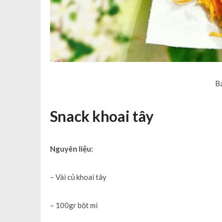
B
Snack khoai tây
Nguyên liệu:
– Vài củ khoai tây
– 100gr bột mì