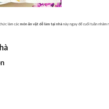
 thức làm các
món ăn vặt dễ làm tại nhà
này ngay để cuối tuần nhâm 
nhà
òn