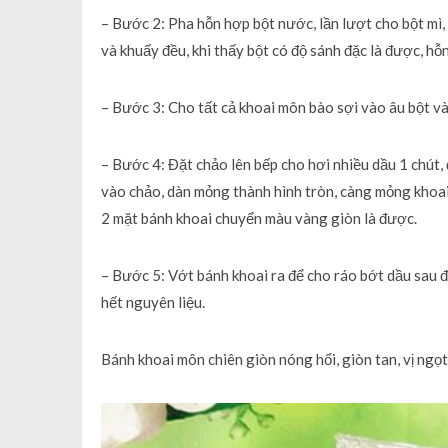
– Bước 2: Pha hỗn hợp bột nước, lần lượt cho bột mì,
và khuấy đều, khi thấy bột có độ sánh đặc là được, h
– Bước 3: Cho tất cả khoai môn bào sợi vào âu bột và
– Bước 4: Đặt chảo lên bếp cho hơi nhiều dầu 1 chút,
vào chảo, dàn mỏng thành hình tròn, càng mỏng khoai s
2 mặt bánh khoai chuyển màu vàng giòn là được.
– Bước 5: Vớt bánh khoai ra để cho ráo bớt dầu sau đ
hết nguyên liệu.
Bánh khoai môn chiên giòn nóng hổi, giòn tan, vị ngọt