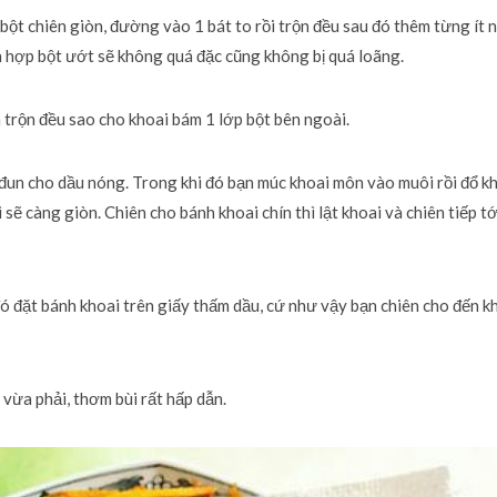
 bột chiên giòn, đường vào 1 bát to rồi trộn đều sau đó thêm từng ít
ỗn hợp bột ướt sẽ không quá đặc cũng không bị quá loãng.
 trộn đều sao cho khoai bám 1 lớp bột bên ngoài.
 đun cho dầu nóng. Trong khi đó bạn múc khoai môn vào muôi rồi đổ k
ẽ càng giòn. Chiên cho bánh khoai chín thì lật khoai và chiên tiếp tớ
ó đặt bánh khoai trên giấy thấm dầu, cứ như vậy bạn chiên cho đến kh
 vừa phải, thơm bùi rất hấp dẫn.