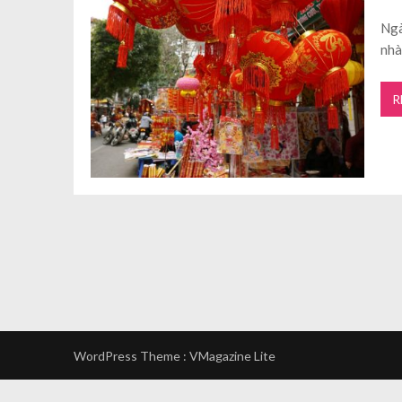
Ngà
nhà
R
WordPress Theme :
VMagazine Lite