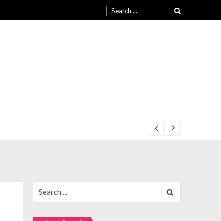
Search
for:
Search
for: