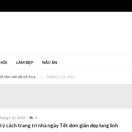
bị vỡ mới nhất 2022
THÁNG 1 11, 2022
 mà hiệu quả nhất
THÁNG 1 6, 2022
ác dụng gì?
THÁNG MƯỜI MỘT 30, 2020
HỎE
LÀM ĐẸP
NẤU ĂN
c không?
THÁNG 1 27, 2022
ách làm sen đá nở hoa
THÁNG 1 26, 2022
bị vỡ mới nhất 2022
THÁNG 1 11, 2022
 mà hiệu quả nhất
THÁNG 1 6, 2022
ác dụng gì?
THÁNG MƯỜI MỘT 30, 2020
c không?
THÁNG 1 27, 2022
háng 5 10, 2019
0
ách làm sen đá nở hoa
THÁNG 1 26, 2022
 ý cách trang trí nhà ngày Tết đơn giản đẹp lung linh
bị vỡ mới nhất 2022
THÁNG 1 11, 2022