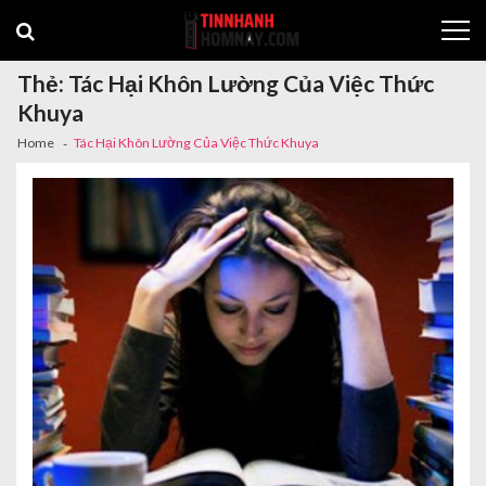
Skip
Skip
to
to
navigation
content
Thẻ:
Tác Hại Khôn Lường Của Việc Thức
Khuya
Home
Tác Hại Khôn Lường Của Việc Thức Khuya