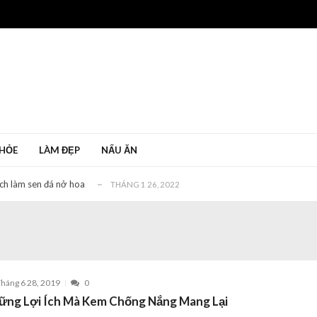
bị vỡ mới nhất 2022
THÁNG 1 11, 2022
 mà hiệu quả nhất
THÁNG 1 6, 2022
ác dụng gì?
THÁNG MƯỜI MỘT 30, 2020
HỎE
LÀM ĐẸP
NẤU ĂN
c không?
THÁNG 1 27, 2022
ách làm sen đá nở hoa
THÁNG 1 26, 2022
bị vỡ mới nhất 2022
THÁNG 1 11, 2022
 mà hiệu quả nhất
THÁNG 1 6, 2022
ác dụng gì?
THÁNG MƯỜI MỘT 30, 2020
c không?
THÁNG 1 27, 2022
háng 6 28, 2019
0
ách làm sen đá nở hoa
THÁNG 1 26, 2022
ững Lợi Ích Mà Kem Chống Nắng Mang Lại
bị vỡ mới nhất 2022
THÁNG 1 11, 2022