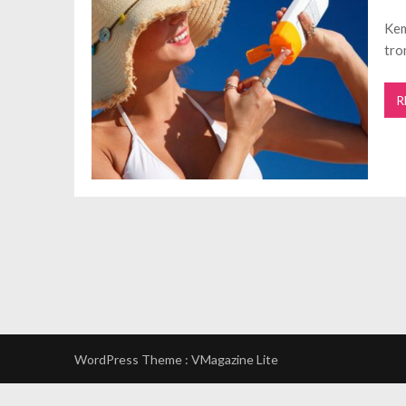
Kem
tro
R
WordPress Theme :
VMagazine Lite