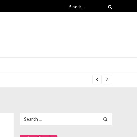
Search
for:
Search
for: