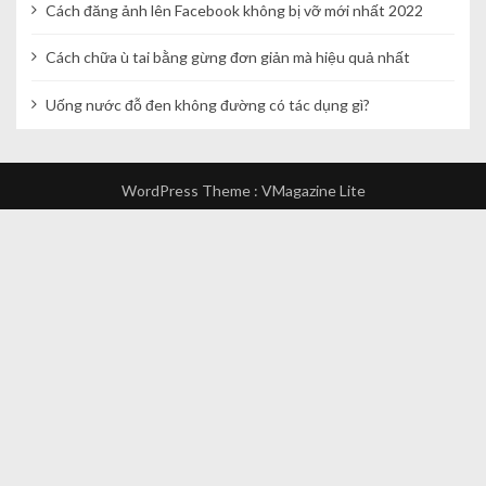
i
Cách đăng ảnh lên Facebook không bị vỡ mới nhất 2022
ế
Cách chữa ù tai bằng gừng đơn giản mà hiệu quả nhất
t
Uống nước đỗ đen không đường có tác dụng gì?
WordPress Theme :
VMagazine Lite