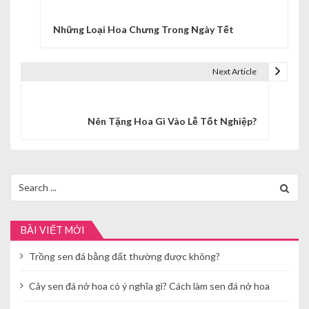
i
Những Loại Hoa Chưng Trong Ngày Tết
ề
u
Next Article
h
ư
Nên Tặng Hoa Gì Vào Lễ Tốt Nghiệp?
ớ
n
Search
g
for:
b
BÀI VIẾT MỚI
à
Trồng sen đá bằng đất thường được không?
i
v
Cây sen đá nở hoa có ý nghĩa gì? Cách làm sen đá nở hoa