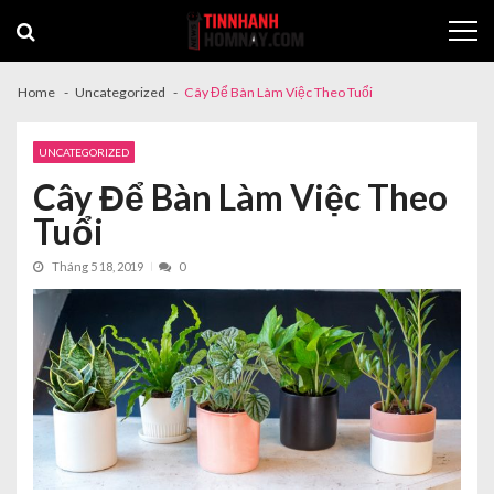
Skip
Skip
to
to
navigation
content
Home
Uncategorized
Cây Để Bàn Làm Việc Theo Tuổi
UNCATEGORIZED
Cây Để Bàn Làm Việc Theo
Tuổi
Tháng 5 18, 2019
0