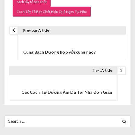
cách tẩy tế bào chết
Cách Tẩy Tế Bào Chết Hiệu Quả Ngay Tại Nhà
Previous Article
Đ
i
Cung Bạch Dương hợp với cung nào?
ề
u
Next Article
h
ư
Các Cách Tự Dưỡng Ẩm Da Tại Nhà Đơn Giản
ớ
n
Search
g
for:
b