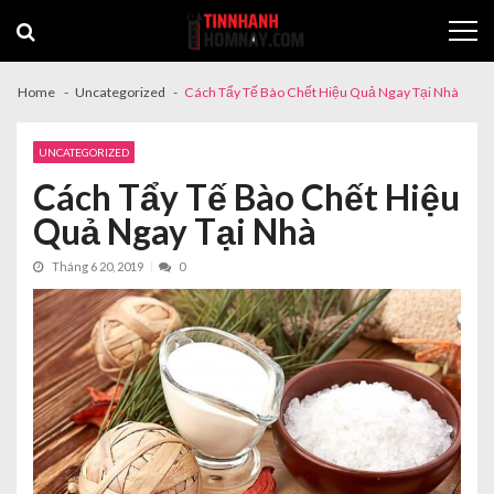
Skip
Skip
to
to
navigation
content
Home
Uncategorized
Cách Tẩy Tế Bào Chết Hiệu Quả Ngay Tại Nhà
UNCATEGORIZED
Cách Tẩy Tế Bào Chết Hiệu
Quả Ngay Tại Nhà
Tháng 6 20, 2019
0