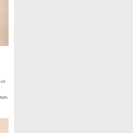
 có
 hơn