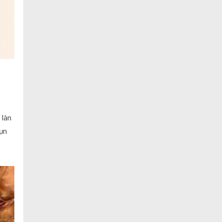
 làn
mụn