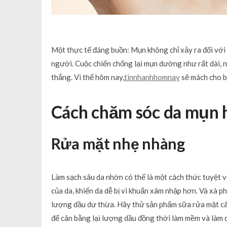
Một thực tế đáng buồn: Mụn không chỉ xảy ra đối với th
người. Cuộc chiến chống lại mụn dường như rất dài, n
thắng. Vì thế hôm nay,
tinnhanhhomnay
sẽ mách cho 
Cách chăm sóc da mụn 
Rửa mặt nhẹ nhàng
Làm sạch sâu da nhờn có thể là một cách thức tuyệt v
của da, khiến da dễ bị vi khuẩn xâm nhập hơn. Và xà p
lượng dầu dư thừa. Hãy thử sản phẩm sữa rửa mặt cân
để cân bằng lại lượng dầu đồng thời làm mềm và làm d