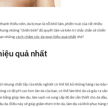
anh thiếu niên, da bị mụn là nỗi khổ tâm, phiền toái của rất nhiều
hưng những “chiến binh” đủ quyết tâm và kiên trì chắc chắn sẽ chiến
bạn những
cách chăm sóc da mụn hiệu quả nhất
nhé!
hiệu quả nhất
ời nhưng chất tẩy rửa khắc nghiệt có thể lột bỏ những hàng rào bảo 
hòng có độ pH cao hơn làn da của bạn, có thể làm khô da và gây ra sản
 bằng giúp làm dịu, làm sạch và cung cấp độ ẩm cần thiết cho da dầu
ịu da. Điều này sẽ giúp giảm nhờn trên da, làm dịu và khôi phục hàng 