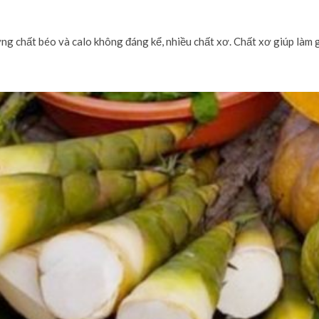
g chất béo và calo không đáng kể, nhiều chất xơ. Chất xơ giúp làm 