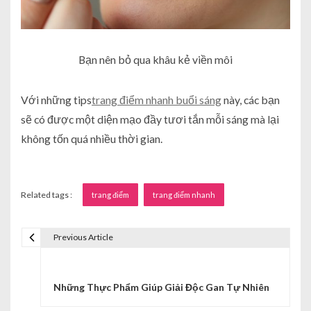
Bạn nên bỏ qua khâu kẻ viền môi
Với những tips
trang điểm nhanh buổi sáng
này, các bạn
sẽ có được một diện mạo đầy tươi tắn mỗi sáng mà lại
không tốn quá nhiều thời gian.
Related tags :
trang điểm
trang điểm nhanh
Previous Article
Đ
i
Những Thực Phẩm Giúp Giải Độc Gan Tự Nhiên
ề