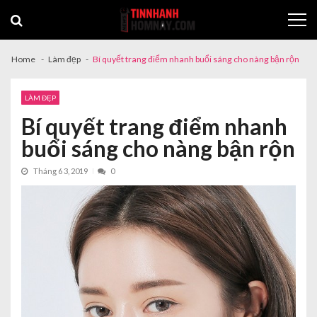
Skip
Skip
to
to
navigation
content
Home
Làm đẹp
Bí quyết trang điểm nhanh buổi sáng cho nàng bận rộn
LÀM ĐẸP
Bí quyết trang điểm nhanh
buổi sáng cho nàng bận rộn
Tháng 6 3, 2019
0