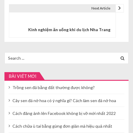
u
Next Article
h
ư
Kinh nghiệm ăn uống khi du lịch Nha Trang
ớ
n
Search
g
for:
b
BÀI VIẾT MỚI
à
Trồng sen đá bằng đất thường được không?
i
v
Cây sen đá nở hoa có ý nghĩa gì? Cách làm sen đá nở hoa
i
Cách đăng ảnh lên Facebook không bị vỡ mới nhất 2022
ế
Cách chữa ù tai bằng gừng đơn giản mà hiệu quả nhất