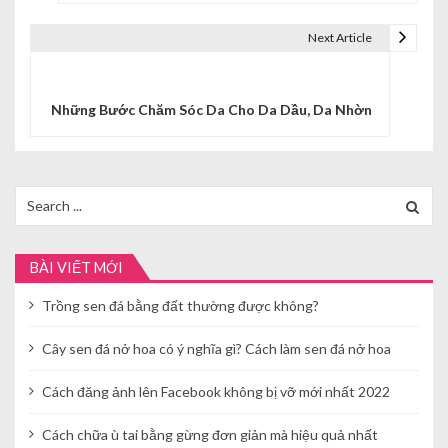
u
Next Article
h
ư
Những Bước Chăm Sóc Da Cho Da Dầu, Da Nhờn
ớ
n
g
Search
for:
b
à
BÀI VIẾT MỚI
i
Trồng sen đá bằng đất thường được không?
v
Cây sen đá nở hoa có ý nghĩa gì? Cách làm sen đá nở hoa
i
Cách đăng ảnh lên Facebook không bị vỡ mới nhất 2022
ế
Cách chữa ù tai bằng gừng đơn giản mà hiệu quả nhất
t