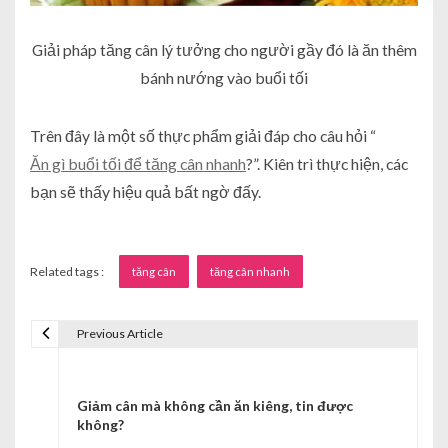
Giải pháp tăng cân lý tưởng cho người gầy đó là ăn thêm
bánh nướng vào buổi tối
Trên đây là một số thực phẩm giải đáp cho câu hỏi “
Ăn gì buổi tối để tăng cân nhanh
?”. Kiên trì thực hiện, các
bạn sẽ thấy hiệu quả bất ngờ đấy.
Related tags :
tăng cân
tăng cân nhanh
Previous Article
Đ
i
Giảm cân mà không cần ăn kiêng, tin được
ề
không?