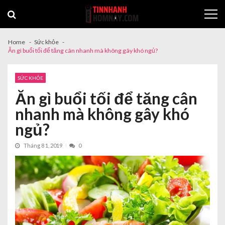
Skip
Skip
to
to
navigation
content
Home
Sức khỏe
Ăn gì buổi tối để tăng cân nhanh mà không gây khó ngủ?
SỨC KHỎE
Ăn gì buổi tối để tăng cân
nhanh mà không gây khó
ngủ?
Tháng 8 1, 2019
0